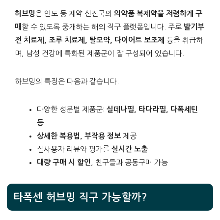
허브밍
은 인도 등 제약 선진국의
의약품 복제약을 저렴하게 구
매
할 수 있도록 중개하는 해외 직구 플랫폼입니다. 주로
발기부
전 치료제, 조루 치료제, 탈모약, 다이어트 보조제
등을 취급하
며, 남성 건강에 특화된 제품군이 잘 구성되어 있습니다.
하브밍의 특징은 다음과 같습니다.
다양한 성분별 제품군:
실데나필, 타다라필, 다폭세틴
등
상세한 복용법, 부작용 정보
제공
실사용자 리뷰와 평가를
실시간 노출
대량 구매 시 할인
, 친구들과 공동구매 가능
타폭센 허브밍 직구 가능할까?