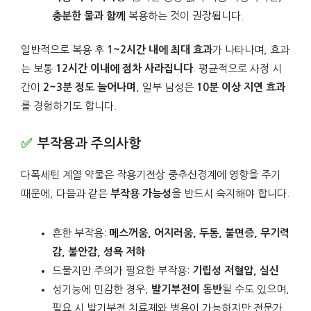
충분한 물과 함께
복용하는 것이 권장됩니다.
일반적으로 복용 후
1~2시간 내에 최대 효과
가 나타나며, 효과
는 보통
12시간 이내에 점차 사라집니다
. 평균적으로 사정 시
간이
2~3분 정도 늘어나며
, 일부 남성은
10분 이상 지연 효과
를 경험하기도 합니다.
부작용과 주의사항
다폭세틴 계열 약물은 작용기전상 중추신경계에 영향을 주기
때문에, 다음과 같은
부작용 가능성
을 반드시 숙지해야 합니다.
흔한 부작용:
메스꺼움, 어지러움, 두통, 불면증, 무기력
감, 불안감, 성욕 저하
드물지만 주의가 필요한 부작용:
기립성 저혈압, 실신
성기능에 민감한 경우,
발기부전이 동반
될 수도 있으며,
필요 시 발기부전 치료제와 병용이 가능하지만 전문가