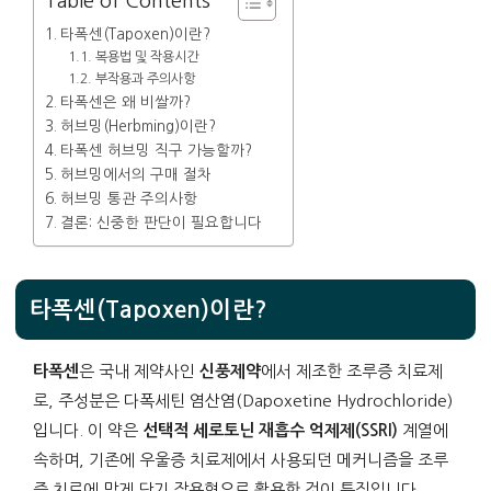
Table of Contents
타폭센(Tapoxen)이란?
복용법 및 작용시간
부작용과 주의사항
타폭센은 왜 비쌀까?
허브밍(Herbming)이란?
타폭센 허브밍 직구 가능할까?
허브밍에서의 구매 절차
허브밍 통관 주의사항
결론: 신중한 판단이 필요합니다
타폭센(Tapoxen)이란?
타폭센
은 국내 제약사인
신풍제약
에서 제조한 조루증 치료제
로, 주성분은 다폭세틴 염산염(Dapoxetine Hydrochloride)
입니다. 이 약은
선택적 세로토닌 재흡수 억제제(SSRI)
계열에
속하며, 기존에 우울증 치료제에서 사용되던 메커니즘을 조루
증 치료에 맞게 단기 작용형으로 활용한 것이 특징입니다.