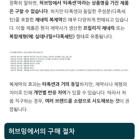
정확히 말하면,
허브밍에서 ‘타폭센’이라는 상품명을 가진 제품
은 구할 수 없습니다
. 하지만 타폭센과 동일한 주성분(다폭세
틴)을 포함한
제네릭 복제약
은 매우 다양하게 판매되고 있습니
다. 이들 제품은 현지 제약사가 생산한
프릴리지 제네릭
또는
복합제형(예: 실데나필+다폭세틴)
형태로 유통됩니다.
복제약의 효과는
타폭센과 거의 동일
하지만, 제약사나 제형의
차이로 인해
개인별 반응 차이
가 있을 수 있습니다. 따라서 처
음 직구하는 경우,
여러 브랜드를 소량으로 시도해보는 것
이 권
장됩니다.
허브밍에서의 구매 절차