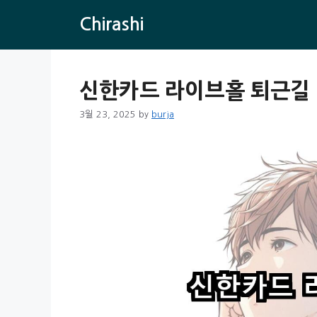
Skip
Chirashi
to
content
신한카드 라이브홀 퇴근길
3월 23, 2025
by
burja