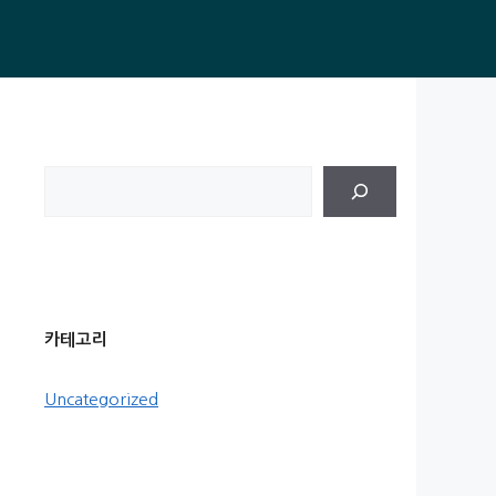
검
색
카테고리
Uncategorized